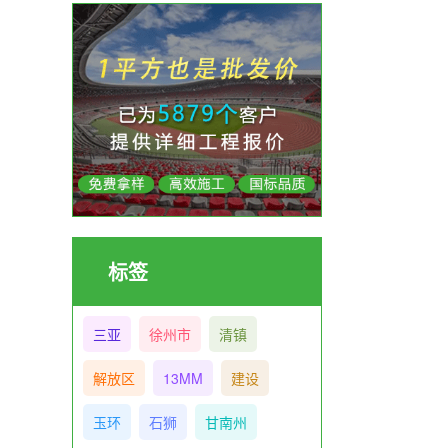
标签
三亚
徐州市
清镇
解放区
13MM
建设
玉环
石狮
甘南州