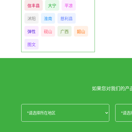
信丰县
大宁
平凉
沭阳
淮南
慈利县
弹性
砚山
广西
韶山
图文
如果您对我们的产