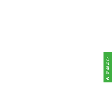
在
线
客
服