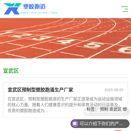
宣武区
宣武区预制型塑胶跑道生产厂家
2025-08-05
在宣武区，预制型塑胶跑道的生产厂家正逐渐成为运动设施领域
的核心力量。随着人们健康意识的提升和体育活动的日益普及，
标签：
预制
宣武区
塑
优质的塑胶跑道成为...
现在有优惠活动吗
胶跑道
可以介绍下你们的产品么