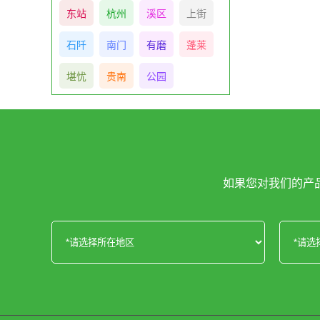
东站
杭州
溪区
上街
石阡
南门
有磨
蓬莱
堪忧
贵南
公园
如果您对我们的产