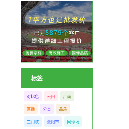
标签
对比色
云阳
广南
直播
分类
品质
三门峡
濮阳市
网球场