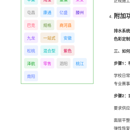
正规施工
屯昌
康通
亿盛
滕州
附加
巴克
规格
商河县
排水系统
九龙
一站式
安徽
色彩定制
松桃
混合型
紫色
三、如何
步骤1：
泽航
零售
泗阳
桃江
学校日常
南阳
专业赛事
步骤2：
要求供应
面层平整
弹性恢复