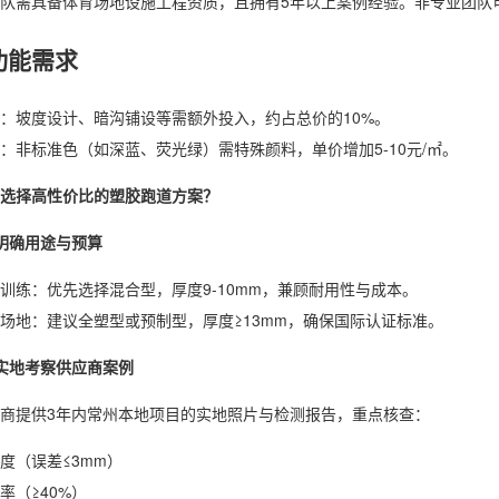
队需具备体育场地设施工程资质，且拥有5年以上案例经验。非专业团队
功能需求
：坡度设计、暗沟铺设等需额外投入，约占总价的10%。
：非标准色（如深蓝、荧光绿）需特殊颜料，单价增加5-10元/㎡。
选择高性价比的塑胶跑道方案？
明确用途与预算
训练：优先选择混合型，厚度9-10mm，兼顾耐用性与成本。
场地：建议全塑型或预制型，厚度≥13mm，确保国际认证标准。
实地考察供应商案例
商提供3年内常州本地项目的实地照片与检测报告，重点核查：
度（误差≤3mm）
率（≥40%）