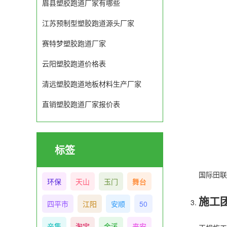
眉县塑胶跑道厂家有哪些
江苏预制型塑胶跑道源头厂家
赛特梦塑胶跑道厂家
云阳塑胶跑道价格表
清远塑胶跑道地板材料生产厂家
直销塑胶跑道厂家报价表
标签
国际田联
环保
天山
玉门
舞台
施工
四平市
江阳
安顺
50
辛集
淘宝
金溪
来安