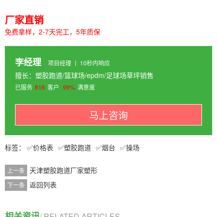
厂家直销
免费拿样，2-7天完工，5年质保
李经理
项目经理 丨 10秒内响应
擅长：塑胶跑道/篮球场/epdm/足球场草坪销售
已服务
816
客户
99%
满意度
马上咨询
价格表
塑胶跑道
烟台
操场
天津塑胶跑道厂家塑形
上一条
返回列表
下一条
相关资讯
/ RELATED ARTICLES