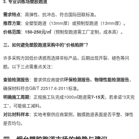
3. 专业训练场塑胶跑道
需求特点
：高弹性、抗冲击、符合国际田联标准。
推荐方案
：全塑型跑道（13mm厚）或预制型跑道（13mm厚）。
价格范围
：
150-250元/㎡
（预制型跑道需工厂定制，成本高）。
三、如何避免塑胶跑道采购中的“价格陷阱”？
许多采购方因低价诱惑而选择非标产品，后期出现开裂、褪色等问
题。以下三点需重点关注：
查验检测报告
：要求供应商提供
环保检测报告、物理性能检测报告
，
确保材料符合GB/T 22517.6-2011标准。
明确施工周期
：正规施工队完成1000㎡跑道需
7-15天
，若承诺“3天完
工”，可能偷工减料。
对比材料样本
：实地考察供应商案例，触摸跑道表面是否平整、弹性
是否均匀。