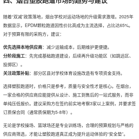
四、烟台塑胶跑道市场的趋势与建议
随着“双减”政策落地，烟台学校对运动场地的升级需求激增。2025年
数据显示，EPDM颗粒跑道因性价比高成为主流选择，占比达65%。
对于预算有限的采购方，建议：
优先选择本地供应商
：减少运输成本，后期维护更便捷。
分阶段施工
：先完成基础跑道建设，后续再升级功能区（如跳远区、
投掷区）。
关注政策补贴
：部分区县对学校体育设施改造有专项资金支持。
选择塑胶跑道时，价格只是参考，质量与安全性才是核心。在烟台，
一家合格的供应商应能提供从设计、施工到售后的一站式服务，而非
单纯压低报价。建议采购方在签约前实地考察3家以上案例，并要求签
订质保合同（通常质保期为5-8年）。
无论是学校操场、篮球场还是专业训练场，合理的预算规划与严格的
供应商筛选，才能让塑胶跑道真正成为提升运动体验的“安全垫”。