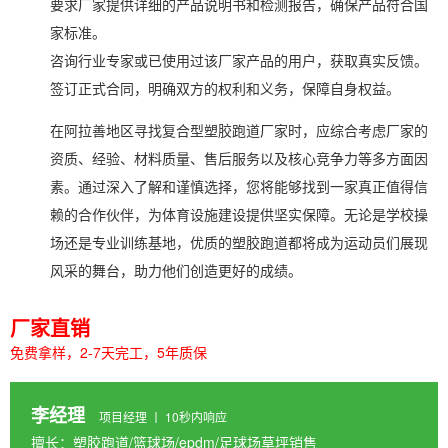
要求厂家提供详细的产品说明书和检测报告，确保产品符合国
家标准。
咨询行业专家或已使用过该厂家产品的用户，获取真实反馈。
签订正式合同，明确双方的权利和义务，保障自身权益。
在阿拉善地区寻找复合型塑胶跑道厂家时，应综合考虑厂家的
资质、经验、材料质量、售后服务以及核心竞争力等多方面因
素。通过深入了解和谨慎选择，您将能够找到一家真正值得信
赖的合作伙伴，为体育设施建设提供坚实保障。无论是学校操
场还是专业训练基地，优质的塑胶跑道都将成为运动员们展现
风采的舞台，助力他们创造更好的成绩。
厂家直销
免费拿样，2-7天完工，5年质保
李经理
项目经理 丨 10秒内响应
擅长：塑胶跑道/篮球场/epdm/足球场草坪销售