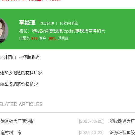
李经理
项目经理 丨 10秒内响应
擅长：塑胶跑道/篮球场/epdm/足球场草坪销售
已服务
816
客户
99%
满意度
井冈山
塑胶跑道
通塑胶跑道的材料厂家
丽塑胶跑道价格多少
RELATED ARTICLES
胶跑道销售厂家定制
[2025-09-23]
塑胶跑道大厂
跑道材料厂家
[2025-09-23]
济源环保塑胶