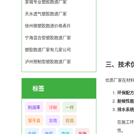
宣城专业塑胶跑道厂家
天水透气塑胶跑道厂家
徐州做塑胶跑道价格表片
宁海混合型塑胶跑道厂家
塑胶跑道厂家有几家公司
泸州预制型塑胶跑道厂家
三、技术
优质厂家在材
标签
环保配方
耐候性能
利润率
详解
一样
排水系统
邹平县
龙南
宕昌
在施工环
性。
金桥
海原
南安
龙海