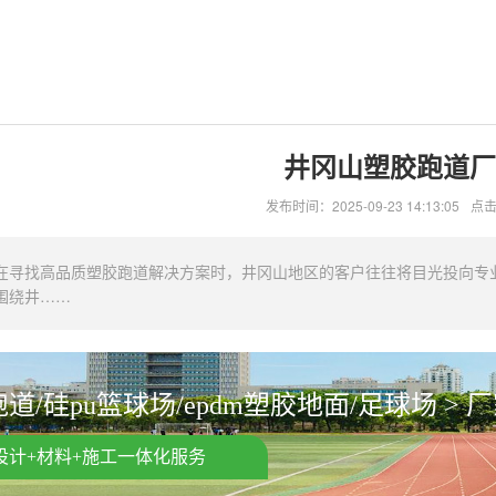
井冈山塑胶跑道厂
发布时间：2025-09-23 14:13:05
点击
在寻找高品质塑胶跑道解决方案时，井冈山地区的客户往往将目光投向专
围绕井……
道/硅pu篮球场/epdm塑胶地面/足球场 > 
设计+材料+施工一体化服务