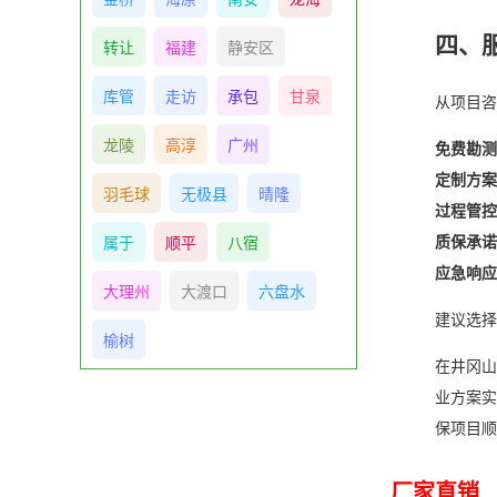
四、
转让
福建
静安区
库管
走访
承包
甘泉
从项目咨
龙陵
高淳
广州
免费勘测
定制方案
羽毛球
无极县
晴隆
过程管控
质保承诺
属于
顺平
八宿
应急响应
大理州
大渡口
六盘水
建议选择
榆树
在井冈山
业方案实
保项目顺
厂家直销