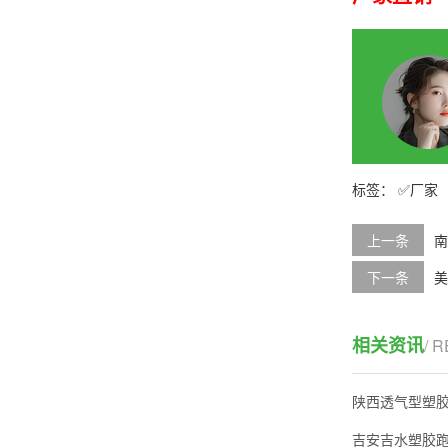
厂家
上一条
南
下一条
美
相关资讯
/ 
陕西透气型塑
吉安吉水塑胶