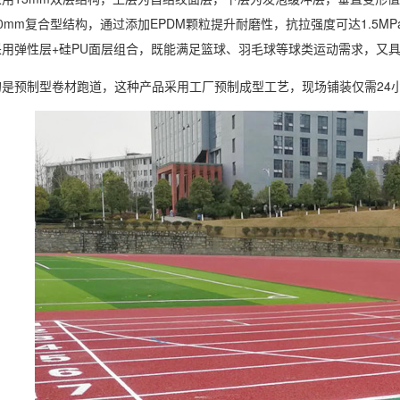
0mm复合型结构，通过添加EPDM颗粒提升耐磨性，抗拉强度可达1.5M
采用弹性层+硅PU面层组合，既能满足篮球、羽毛球等球类运动需求，又
的是预制型卷材跑道，这种产品采用工厂预制成型工艺，现场铺装仅需24