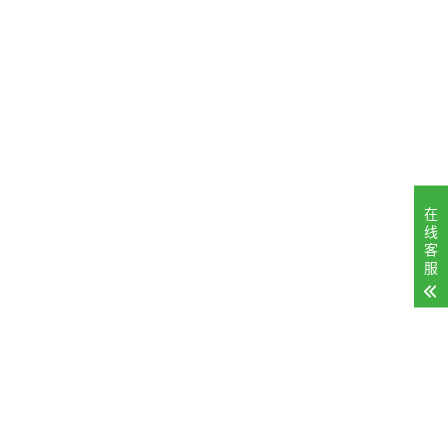
在
线
客
服