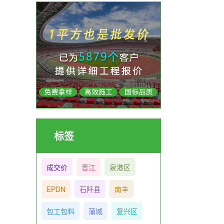
标签
成交价
晋江
泉港区
EPDN
石阡县
南丰
包工包料
蒲城
复兴区