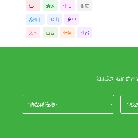
栏杆
清运
个旧
报废
苏州市
蝶山
资中
文本
山西
怀远
刚察
如果您对我们的产