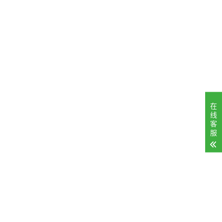
在
线
客
服