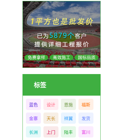
标签
蓝色
设计
恩施
福斯
金寨
天长
祥翼
发货
长洲
上门
陆丰
富川