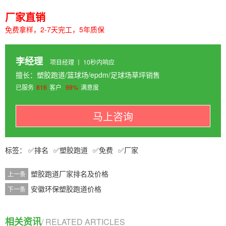
厂家直销
免费拿样，2-7天完工，5年质保
李经理
项目经理 丨 10秒内响应
擅长：塑胶跑道/篮球场/epdm/足球场草坪销售
已服务
816
客户
99%
满意度
马上咨询
排名
塑胶跑道
免费
厂家
塑胶跑道厂家排名及价格
上一条
安徽环保塑胶跑道价格
下一条
相关资讯
/ RELATED ARTICLES