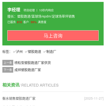
李经理
项目经理 丨 10秒内响应
擅长：塑胶跑道/篮球场/epdm/足球场草坪销售
已服务
816
客户
99%
满意度
马上咨询
泸州
塑胶跑道
制造厂
喷粒型塑胶跑道厂家供货
上一条
成祥塑胶跑道厂家
下一条
相关资讯
/ RELATED ARTICLES
衡水销售塑胶跑道厂家
[2025-11-27]