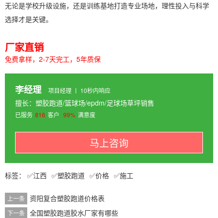
无论是学校升级设施，还是训练基地打造专业场地，理性投入与科学
选择才是关键。
厂家直销
免费拿样，2-7天完工，5年质保
李经理
项目经理 丨 10秒内响应
擅长：塑胶跑道/篮球场/epdm/足球场草坪销售
已服务
816
客户
99%
满意度
马上咨询
江西
塑胶跑道
价格
施工
资阳复合塑胶跑道价格表
上一条
全国塑胶跑道胶水厂家有哪些
下一条