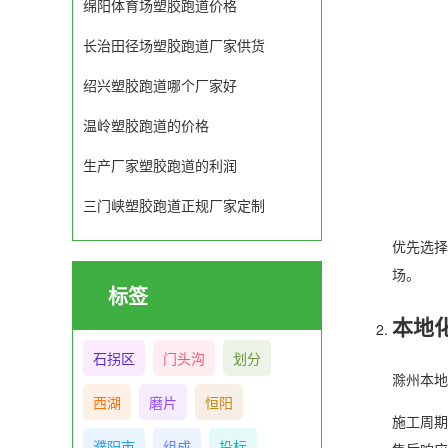
绵阳体育场塑胶跑道价格
长治田径场塑胶跑道厂家供货
绍兴塑胶跑道哪个厂家好
温岭塑胶跑道的价格
生产厂家塑胶跑道的利润
三门峡塑胶跑道正规厂家定制
优先选择
场。
标签
本地
石拐区
门头沟
划分
滁州本地
西湖
磨片
恒阳
施工周期
濮阳市
组成
投标