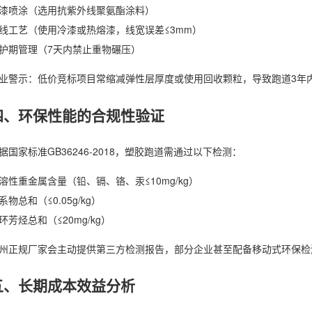
漆喷涂（选用抗紫外线聚氨酯涂料）
线工艺（使用冷漆或热熔漆，线宽误差≤3mm）
护期管理（7天内禁止重物碾压）
业警示：低价竞标项目常缩减弹性层厚度或使用回收颗粒，导致跑道3年
四、环保性能的合规性验证
据国家标准GB36246-2018，塑胶跑道需通过以下检测：
溶性重金属含量（铅、镉、铬、汞≤10mg/kg）
系物总和（≤0.05g/kg）
环芳烃总和（≤20mg/kg）
州正规厂家会主动提供第三方检测报告，部分企业甚至配备移动式环保检
五、长期成本效益分析