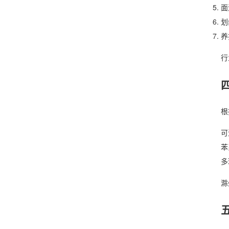
面
划
养
行
根
可
苯
多
滁