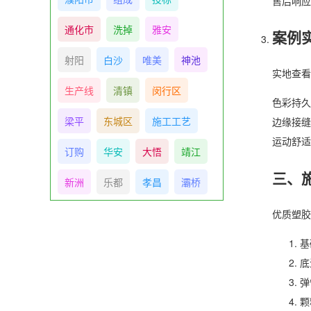
售后响应
通化市
洗掉
雅安
案例
射阳
白沙
唯美
神池
实地查看
生产线
清镇
闵行区
色彩持久
梁平
东城区
施工工艺
边缘接缝
运动舒适
订购
华安
大悟
靖江
三、
新洲
乐都
孝昌
灞桥
优质塑胶
基
底
弹
颗