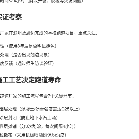
时间≤24小时（解决开裂、脱粒等突发问题）
实证考察
厂家在滁州及周边完成的学校跑道项目，重点关注：
性（使用3年后是否明显褪色）
处理（是否出现翘边现象）
度反馈（通过师生访谈验证）
施工工艺决定跑道寿命
跑道厂家的施工流程包含7个关键环节：
础层处理（混凝土/沥青强度需达C25以上）
涂层封闭（防止地下水汽上涌）
性层摊铺（分3次刮涂，每次间隔4小时）
粒撒布（采用机械喷洒确保均匀度）