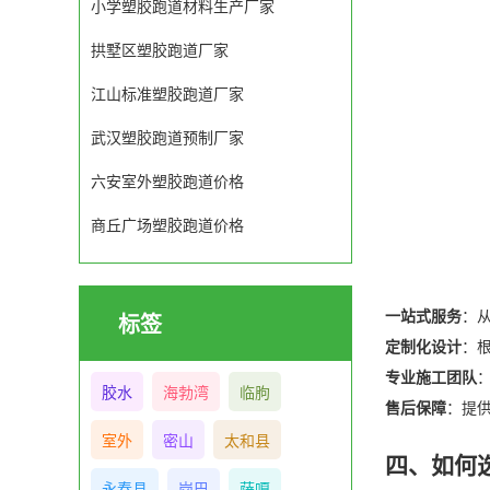
小学塑胶跑道材料生产厂家
拱墅区塑胶跑道厂家
江山标准塑胶跑道厂家
武汉塑胶跑道预制厂家
六安室外塑胶跑道价格
商丘广场塑胶跑道价格
一站式服务
：
标签
定制化设计
：
专业施工团队
胶水
海勃湾
临朐
售后保障
：提
室外
密山
太和县
四、如何
永春县
岗巴
萨嘎