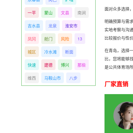
面对众多选择
一平
蒙山
文县
南涧
明确预算与需
吉水县
龙泉
淮安市
实地考察与沟
比较报价与性
凤冈
舱门
风险
13
在青岛，选择
城区
冷水滩
断面
比，您将能够
快速
建德
博兴
那些
是公共体育场
维西
马鞍山市
八步
厂家直销